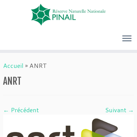
Passer
Accueil
»
ANRT
au
contenu
ANRT
← Précédent
Suivant →